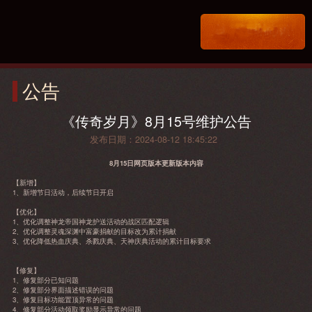
公告
《传奇岁月》8月15号维护公告
发布日期：2024-08-12 18:45:22
8
月
15
日网页版本更新版本内容
【新增】
1
、新增节日活动，后续节日开启
【优化】
1
、优化调整神龙帝国神龙护送活动的战区匹配逻辑
2
、优化调整灵魂深渊中富豪捐献的目标改为累计捐献
3
、优化降低热血庆典、杀戮庆典、天神庆典活动的累计目标要求
【修复】
1
、修复部分已知问题
2
、修复部分界面描述错误的问题
3
、修复目标功能置顶异常的问题
4
、修复部分活动领取奖励显示异常的问题