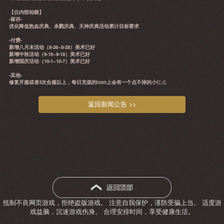
【仅内部知晓】
-
留存
-
优化降低热血庆典、杀戮庆典、天神庆典活动累计目标要求
-
付费
-
新增八月末活动（
8-26~8-28
）美术已好
新增中秋活动（
9-16~9-18
）美术已好
新增国庆活动（
10-1~10-7
）美术已好
-
其他
-
修复开服或者
3
次合服以上，每日充值的
icon
上会有一个点不掉的小
红点
返回新闻公告 >>
抵制不良网页游戏，拒绝盗版游戏。 注意自我保护，谨防受骗上当。 适度游
戏益脑，沉迷游戏伤身。 合理安排时间，享受健康生活。